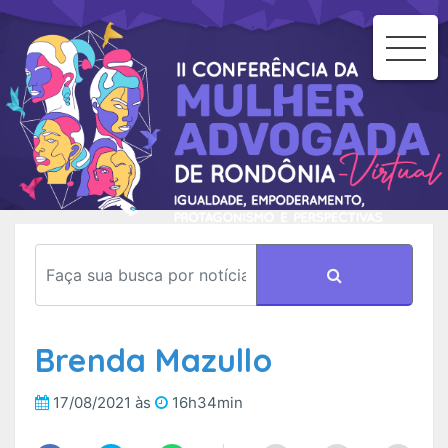
To
Na
Brenda Mazullo
17/08/2021 às
16h34min